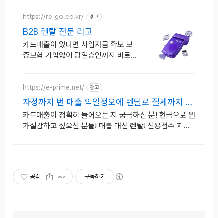
https://re-go.co.kr/
광고
B2B 렌탈 전문 리고
카드매출이 있다면 사업자금 확보 보
증보험 가입없이 당일승인까지 바로
알아보기 의료기계, 주방기기, 산업장
비 렌탈 간편심사 당일접수,부채 미등
재, 전액 비용처리
https://e-prime.net/
광고
자정까지 번 매출 익일정오에 렌탈로 절세까지 한
번에 해결
카드매출이 정확히 들어오는 지 궁금하신 분! 현금으로 원
가절감하고 싶으신 분들! 대출 대신 렌탈! 신용점수 지키
고 장비 들이고 세금까지 아끼는 스마트한 창업!
공감
구독하기