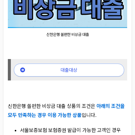
신한은행 쏠편한 비상금 대출
대출대상
신한은행 쏠편한 비상금 대출 상품의 조건은
아래의 조건을
모두 만족하는 경우 이용 가능한 상품
입니다.
서울보증보험 보험증권 발급이 가능한 고객인 경우