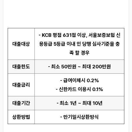
- KCB 평점 631점 이상, 서울보증보험 신
대출대상
용등급 5등급 이내 인 당행 심사기준을 충
족 할 경우
대출한도
- 최소 50만원 ~ 최대 200만원
- 급여이체시 0.2%
대출금리
- 신한카드 이용시 0.1%
대출기간
- 최소 1년 ~ 최대 10년
상환방법
- 만기일시상환방식