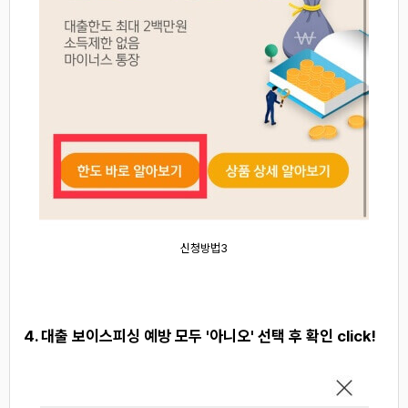
신청방법3
4. 대출 보이스피싱 예방 모두 '아니오' 선택 후 확인 click!