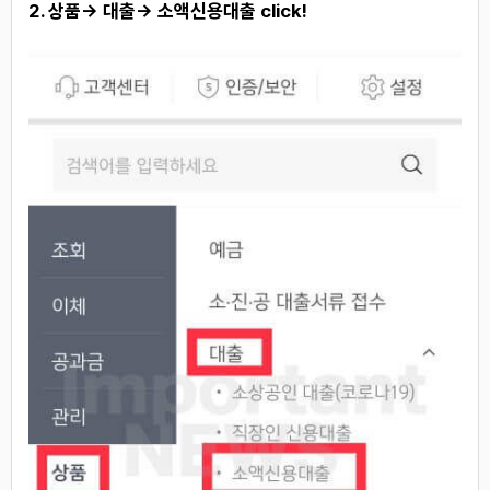
2. 상품-> 대출-> 소액신용대출 click!