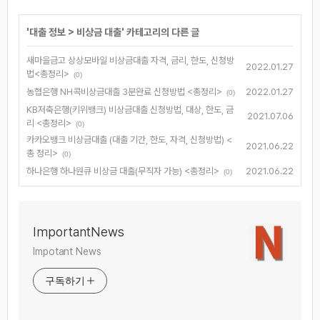
'
대출 정보
>
비상금 대출
' 카테고리의 다른 글
새마을금고 상상모바일 비상금대출 자격, 금리, 한도, 신청방
2022.01.27
법<총정리>
(0)
농협은행 NH콕비상금대출 3분완료 신청방법 <총정리>
2022.01.27
(0)
KB저축은행(키위뱅크) 비상금대출 신청방법, 대상, 한도, 금
2021.07.06
리 <총정리>
(0)
카카오뱅크 비상금대출 (대출 기간, 한도, 자격, 신청방법) <
2021.06.22
총 정리>
(0)
하나은행 하나원큐 비상금 대출(무직자 가능) <총정리>
2021.06.22
(0)
ImportantNews
Impotant News
구독하기