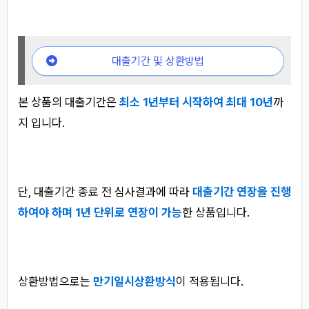
대출기간 및 상환방법
본 상품의 대출기간은
최소 1년부터 시작하여 최대 10년
까
지 입니다.
단, 대출기간 종료 전 심사결과에 따라
대출기간 연장을 진행
하여야 하며 1년 단위로 연장이 가능
한 상품입니다.
상환방법으로는
만기일시상환방식
이 적용됩니다.