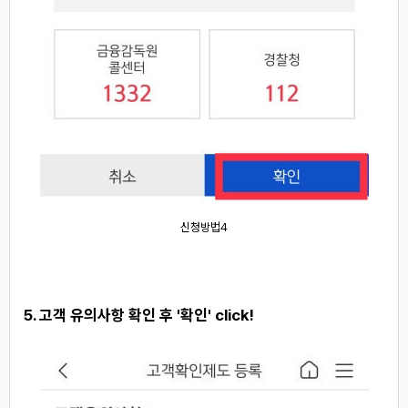
신청방법4
5. 고객 유의사항 확인 후 '확인' click!