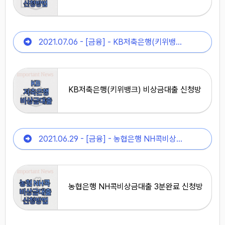
총정리>
2021.07.06 - [금융] - KB저축은행(키위뱅크) 비상금대출 신청방법, 대상, 한도, 금리 <총정리>
KB저축은행(키위뱅크) 비상금대출 신청방
법, 대상, 한도, 금리 <총정리>
2021.06.29 - [금융] - 농협은행 NH콕비상금대출 3분완료 신청방법 <총정리>
농협은행 NH콕비상금대출 3분완료 신청방
법 <총정리>