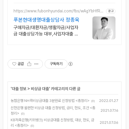
르게 대출가능한 이곳! 대출24
https://www.fubonhyundai.com/fbs/wAgYbHfRW
광고
Z
푸본현대생명대출상담사 정종욱
구매자금/대환자금/생활자금/사업자
금 대출상담가능 대부,사업자대출 대
환 상담가능
공감
구독하기
'
대출 정보
>
비상금 대출
' 카테고리의 다른 글
농협은행 NH콕비상금대출 3분완료 신청방법 <총정리>
2022.01.27
(0)
신한은행 쏠편한 비상금 대출 신청방법, 금리, 한도, 조건 <총
2021.07.16
정리>
(0)
KB저축은행(키위뱅크) 비상금대출 신청방법, 대상, 한도, 금
2021.07.06
리 <총정리>
(0)