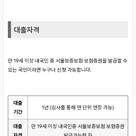
대출자격
만 19세 이상 내국인 중 서울보증보험 보험증권을 발급할 수
있는 국민이라면 누구나 신청 가능합니다.
대출
1년 (심사를 통해 연 단위 연장 가능)
기간
대출
만 19세 이상 내국인중 서울보증보험 보험증권
자격
발급가능한 자