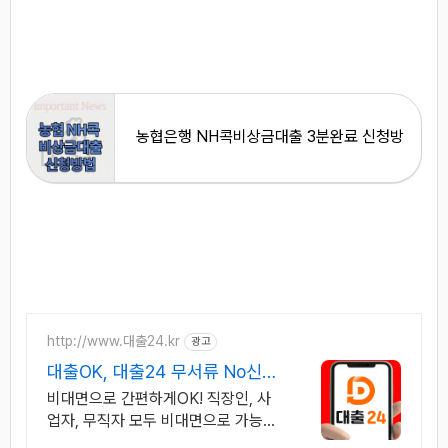
농협은행 NH콕비상금대출 3분완료 신청방
법 <총정리>
http://www.대출24.kr
광고
대출OK, 대출24 무서류 No신용
대출가능!
비대면으로 간편하게OK! 직장인, 사
업자, 무직자 모두 비대면으로 가능한
대출24 누구보다 빠르게 남들과는 다