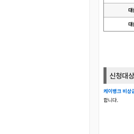
대
대
신청대
케이뱅크 비상금
합니다.